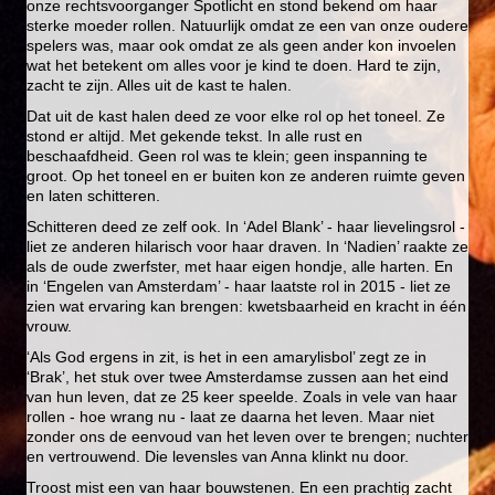
onze rechtsvoorganger Spotlicht en stond bekend om haar
sterke moeder rollen. Natuurlijk omdat ze een van onze oudere
spelers was, maar ook omdat ze als geen ander kon invoelen
wat het betekent om alles voor je kind te doen. Hard te zijn,
zacht te zijn. Alles uit de kast te halen.
Dat uit de kast halen deed ze voor elke rol op het toneel. Ze
stond er altijd. Met gekende tekst. In alle rust en
beschaafdheid. Geen rol was te klein; geen inspanning te
groot. Op het toneel en er buiten kon ze anderen ruimte geven
en laten schitteren.
Schitteren deed ze zelf ook. In ‘Adel Blank’ - haar lievelingsrol -
liet ze anderen hilarisch voor haar draven. In ‘Nadien’ raakte ze
als de oude zwerfster, met haar eigen hondje, alle harten. En
in ‘Engelen van Amsterdam’ - haar laatste rol in 2015 - liet ze
zien wat ervaring kan brengen: kwetsbaarheid en kracht in één
vrouw.
‘Als God ergens in zit, is het in een amarylisbol’ zegt ze in
‘Brak’, het stuk over twee Amsterdamse zussen aan het eind
van hun leven, dat ze 25 keer speelde. Zoals in vele van haar
rollen - hoe wrang nu - laat ze daarna het leven. Maar niet
zonder ons de eenvoud van het leven over te brengen; nuchter
en vertrouwend. Die levensles van Anna klinkt nu door.
Troost mist een van haar bouwstenen. En een prachtig zacht