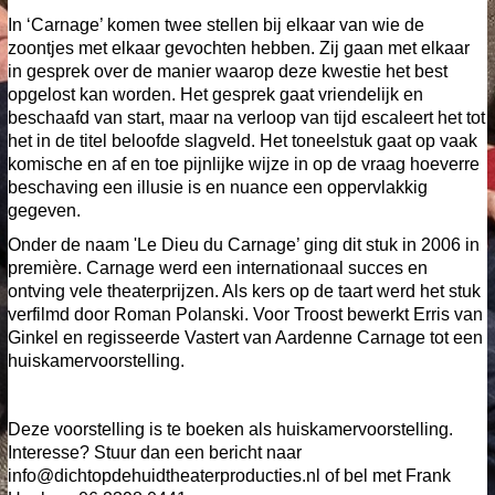
In ‘Carnage’ komen twee stellen bij elkaar van wie de
zoontjes met elkaar gevochten hebben. Zij gaan met elkaar
in gesprek over de manier waarop deze kwestie het best
opgelost kan worden. Het gesprek gaat vriendelijk en
beschaafd van start, maar na verloop van tijd escaleert het tot
het in de titel beloofde slagveld. Het toneelstuk gaat op vaak
komische en af en toe pijnlijke wijze in op de vraag hoeverre
beschaving een illusie is en nuance een oppervlakkig
gegeven.
Onder de naam 'Le Dieu du Carnage’ ging dit stuk in 2006 in
première. Carnage werd een internationaal succes en
ontving vele theaterprijzen. Als kers op de taart werd het stuk
verfilmd door Roman Polanski. Voor Troost bewerkt Erris van
Ginkel en regisseerde Vastert van Aardenne Carnage tot een
huiskamervoorstelling.
Deze voorstelling is te boeken als huiskamervoorstelling.
Interesse? Stuur dan een bericht naar
info@dichtopdehuidtheaterproducties.nl of bel met Frank