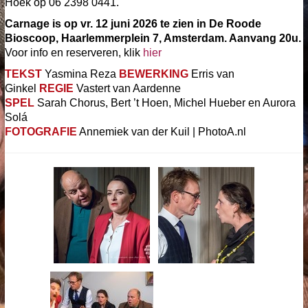
Hoek op 06 2398 0441.
Carnage is op vr. 12 juni 2026 te zien in De Roode
Bioscoop, Haarlemmerplein 7, Amsterdam. Aanvang 20u.
Voor info en reserveren, klik
hier
TEKST
Yasmina Reza
BEWERKING
Erris van
Ginkel
REGIE
Vastert van Aardenne
SPEL
Sarah Chorus, Bert ’t Hoen, Michel Hueber en Aurora
Solá
FOTOGRAFIE
Annemiek van der Kuil | PhotoA.nl