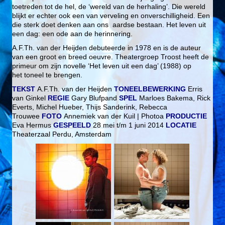
toetreden tot de hel, de ‘wereld van de herhaling’. Die wereld
blijkt er echter ook een van verveling en onverschilligheid. Een
die sterk doet denken aan ons aardse bestaan. Het leven uit
een dag: een ode aan de herinnering.
A.F.Th. van der Heijden debuteerde in 1978 en is de auteur
van een groot en breed oeuvre. Theatergroep Troost heeft de
primeur om zijn novelle ‘Het leven uit een dag’ (1988) op
het toneel te brengen.
T
EKS
T
A.F.Th. van der Heijden
TONEELBEWERKING
Erris
van Ginkel
REGIE
Gary Blufpand
SPEL
Marloes Bakema, Rick
Everts, Michel Hueber, Thijs Sanderink, Rebecca
Trouwee
FOTO
Annemiek van der Kuil | Photoa
PRODUCTIE
Eva Hermus
GESPEELD
28 mei t/m 1 juni 2014
LOCATIE
Theaterzaal Perdu, Amsterdam