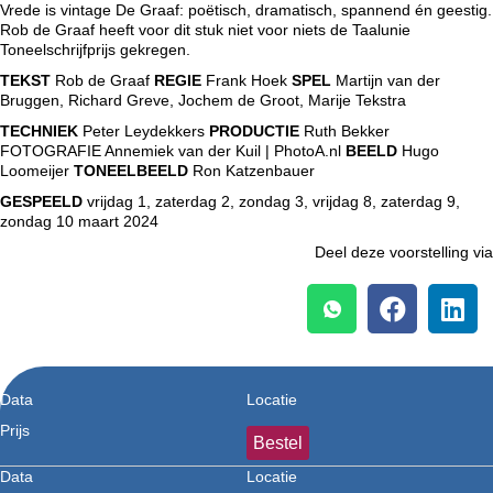
Vrede is vintage De Graaf: poëtisch, dramatisch, spannend én geestig.
Rob de Graaf heeft voor dit stuk niet voor niets de Taalunie
Toneelschrijfprijs gekregen.
TEKST
Rob de Graaf
REGIE
Frank Hoek
SPEL
Martijn van der
Bruggen, Richard Greve, Jochem de Groot, Marije Tekstra
TECHNIEK
Peter Leydekkers
PRODUCTIE
Ruth Bekker
FOTOGRAFIE Annemiek van der Kuil | PhotoA.nl
BEELD
Hugo
Loomeijer
TONEELBEELD
Ron Katzenbauer
GESPEELD
vrijdag 1, zaterdag 2, zondag 3, vrijdag 8, zaterdag 9,
zondag 10 maart 2024
Deel deze voorstelling via
Data
Locatie
Prijs
Bestel
Data
Locatie