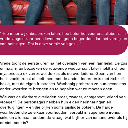
"Hoe meer wij onbesproken laten, hoe beter het voor ons allebei is, in
vrede langs elkaar heen leven met geen hoger doel dan het vermijden
van botsingen. Dat is onze versie van geluk.”
Vrede toont de eerste uren na het overlijden van een familielid. De zus
en haar man bezoeken de rouwende weduwnaar; later meldt zich een
mysterieuze ex van zowel de zus als de overledene. Geen van hen
huilt, zoekt troost of leeft mee met de ander. Iedereen is met zichzelf
bezig, met de eigen frustraties. Wanhopig proberen ze hun gevoelens
onder woorden te brengen en te bepalen wat ze moeten doen.
Wie was de dierbare overleden broer, zwager, echtgenoot, vriend van
vroeger? De personages hebben hun eigen herinneringen en
overtuigingen – en die blijken soms pijnlijk te botsen. De harde
waarheden die ze elkaar voorhouden, verpakt in superieure ironie,
cirkelen allemaal rondom de vraag: wat blijft er van iemand over als hij
er niet meer is?